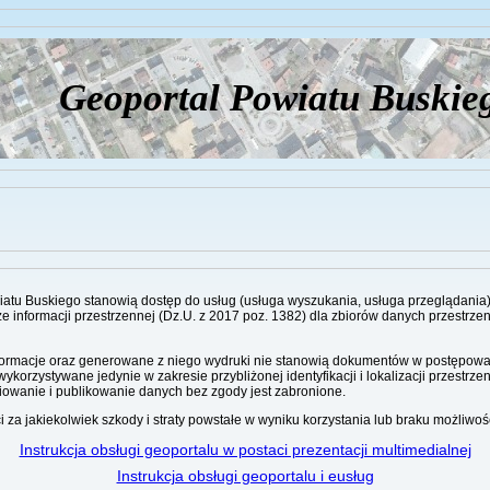
Geoportal Powiatu Buskie
u Buskiego stanowią dostęp do usług (usługa wyszukania, usługa przeglądania) o k
rze informacji przestrzennej (Dz.U. z 2017 poz. 1382) dla zbiorów danych przestr
ormacje oraz generowane z niego wydruki nie stanowią dokumentów w postępowan
korzystywane jedynie w zakresie przybliżonej identyfikacji i lokalizacji przestrz
iowanie i publikowanie danych bez zgody jest zabronione.
 za jakiekolwiek szkody i straty powstałe w wyniku korzystania lub braku możliwośc
Instrukcja obsługi geoportalu w postaci prezentacji multimedialnej
Instrukcja obsługi geoportalu i eusług