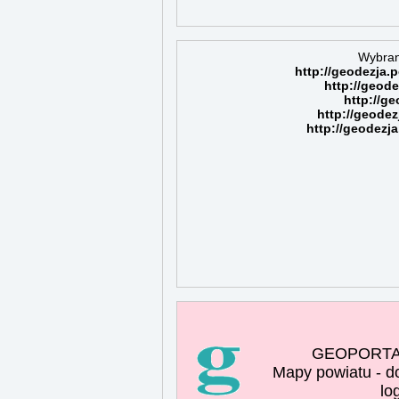
Wybran
http://geodezja.
http://geod
http://g
http://geode
http://geodezj
GEOPORTAL 
Mapy powiatu - d
lo