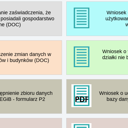
nie zaświadczenia, że
Wniosek 
 posiadali gospodarstwo
użytkowa
lne (DOC)
w
Wniosek o 
szenie zmian danych w
działki nie
tów i budynków (DOC)
ępnienie zbioru danych
Wniosek o u
EGiB - formularz P2
bazy dan