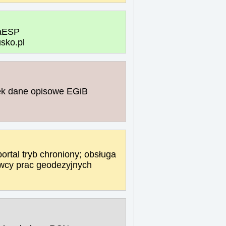
kaESP
sko.pl
k dane opisowe EGiB
rtal tryb chroniony; obsługa
cy prac geodezyjnych