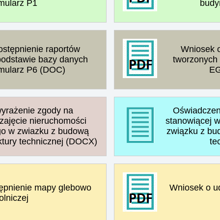
mularz P1
budy
stępnienie raportów
Wniosek o
podstawie bazy danych
tworzonych
rmularz P6 (DOC)
EG
yrażenie zgody na
Oświadczeni
 zajęcie nieruchomości
stanowiącej 
go w zwiazku z budową
związku z bud
ktury technicznej (DOCX)
te
ępnienie mapy glebowo
Wniosek o u
olniczej