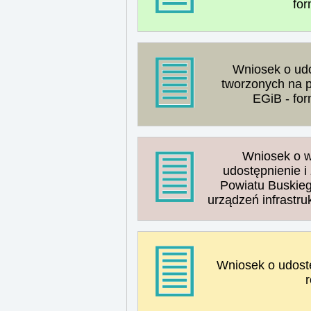
for
Wniosek o udo
tworzonych na 
EGiB - fo
Wniosek o w
udostępnienie i
Powiatu Buskie
urządzeń infrastru
Wniosek o udost
r