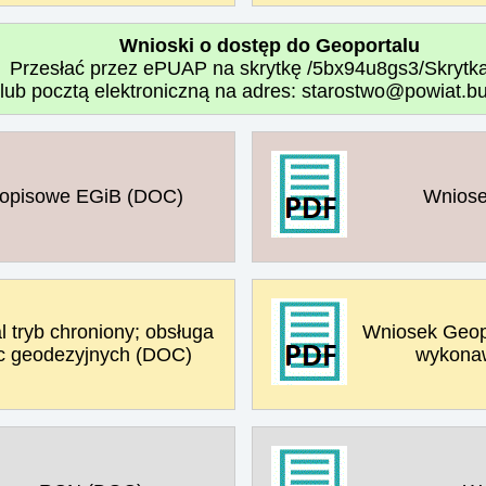
Wnioski o dostęp do Geoportalu
Przesłać przez ePUAP na skrytkę /5bx94u8gs3/Skryt
lub pocztą elektroniczną na adres: starostwo@powiat.bu
 opisowe EGiB (DOC)
Wniose
 tryb chroniony; obsługa
Wniosek Geopo
c geodezyjnych (DOC)
wykonaw