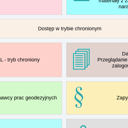
materiały z 
nar
Dostęp w trybie chronionym
Da
- tryb chroniony
Przeglądanie
zalogo
awcy prac geodezyjnych
Zapy