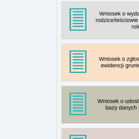
Wniosek o wyda
rodzice/teściowie
ro
Wniosek o zgło
ewidencji grun
Wniosek o udost
bazy danych 