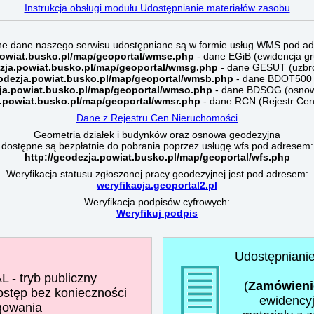
Instrukcja obsługi modułu Udostępnianie materiałów zasobu
e dane naszego serwisu udostępniane są w formie usług WMS pod ad
powiat.busko.pl/map/geoportal/wmse.php
- dane EGiB (ewidencja g
ezja.powiat.busko.pl/map/geoportal/wmsg.php
- dane GESUT (uzbro
eodezja.powiat.busko.pl/map/geoportal/wmsb.php
- dane BDOT500 (
zja.powiat.busko.pl/map/geoportal/wmso.php
- dane BDSOG (osnow
a.powiat.busko.pl/map/geoportal/wmsr.php
- dane RCN (Rejestr Cen
Dane z Rejestru Cen Nieruchomości
Geometria działek i budynków oraz osnowa geodezyjna
dostępne są bezpłatnie do pobrania poprzez usługę wfs pod adresem:
http://geodezja.powiat.busko.pl/map/geoportal/wfs.php
Weryfikacja statusu zgłoszonej pracy geodezyjnej jest pod adresem:
weryfikacja.geoportal2.pl
Weryfikacja podpisów cyfrowych:
Weryfikuj podpis
Udostępnianie
- tryb publiczny
(
Zamówieni
ostęp bez konieczności
ewidencyj
gowania