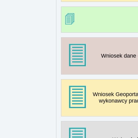
Wniosek dane
Wniosek Geoportal
wykonawcy pra