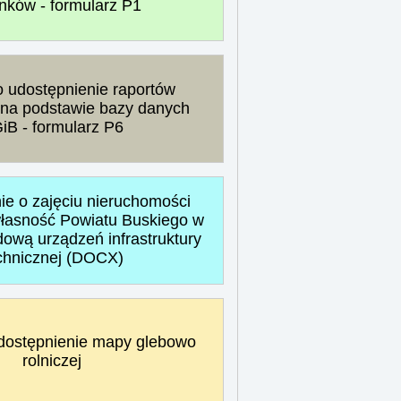
nków - formularz P1
 udostępnienie raportów
 na podstawie bazy danych
iB - formularz P6
e o zajęciu nieruchomości
własność Powiatu Buskiego w
ową urządzeń infrastruktury
chnicznej (DOCX)
dostępnienie mapy glebowo
rolniczej