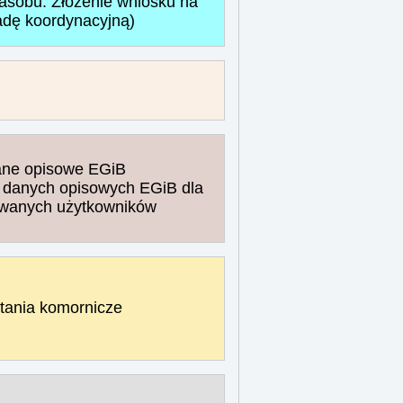
zasobu. Złożenie wniosku na
adę koordynacyjną)
ne opisowe EGiB
 danych opisowych EGiB dla
wanych użytkowników
tania komornicze