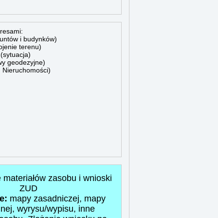
resami:
runtów i budynków)
jenie terenu)
sytuacja)
y geodezyjne)
 Nieruchomości)
 materiałów zasobu i wnioski
ZUD
e:
mapy zasadniczej, mapy
nej, wyrysu/wypisu, inne