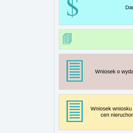
Da
Wniosek o wyda
Wniosek wniosku o
cen nieruchom